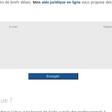
ns de brefs délais.
Mon
aide juridique en ligne
vous propose des 
Envoyer
que ?
ique ? Vous avez besoin de l’aide auprès des professionnels ?