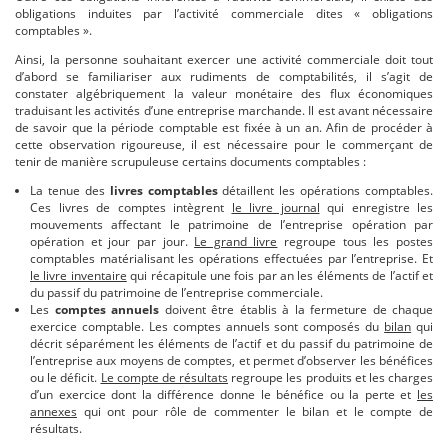
obligations induites par l’activité commerciale dites « obligations
comptables ».
Ainsi, la personne souhaitant exercer une activité commerciale doit tout
d’abord se familiariser aux rudiments de comptabilités, il s’agit de
constater algébriquement la valeur monétaire des flux économiques
traduisant les activités d’une entreprise marchande. Il est avant nécessaire
de savoir que la période comptable est fixée à un an. Afin de procéder à
cette observation rigoureuse, il est nécessaire pour le commerçant de
tenir de manière scrupuleuse certains documents comptables :
La tenue des
livres comptables
détaillent les opérations comptables.
Ces livres de comptes intègrent
le livre journal
qui enregistre les
mouvements affectant le patrimoine de l’entreprise opération par
opération et jour par jour.
Le grand livre
regroupe tous les postes
comptables matérialisant les opérations effectuées par l’entreprise. Et
le livre inventaire
qui récapitule une fois par an les éléments de l’actif et
du passif du patrimoine de l’entreprise commerciale.
Les
comptes annuels
doivent être établis à la fermeture de chaque
exercice comptable. Les comptes annuels sont composés du
bilan
qui
décrit séparément les éléments de l’actif et du passif du patrimoine de
l’entreprise aux moyens de comptes, et permet d’observer les bénéfices
ou le déficit.
Le compte de résultats
regroupe les produits et les charges
d’un exercice dont la différence donne le bénéfice ou la perte et
les
annexes
qui ont pour rôle de commenter le bilan et le compte de
résultats.